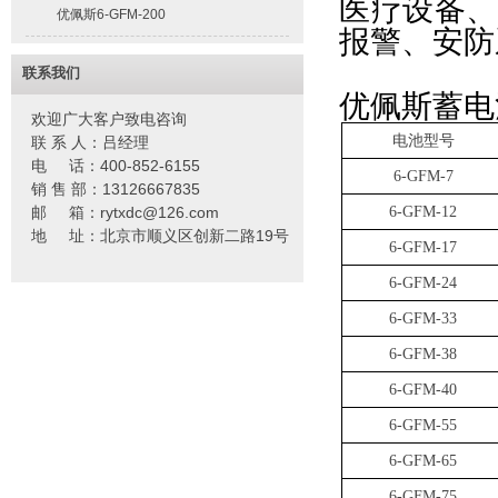
医疗设备、
优佩斯6-GFM-200
报警、安防
联系我们
优佩斯
蓄电
欢迎广大客户致电咨询
电池型号
联 系 人：吕经理
电 话：400-852-6155
6-GFM-7
销 售 部：13126667835
邮 箱：rytxdc@126.com
6-GFM-12
地 址：北京市顺义区创新二路19号
6-GFM-17
6-GFM-24
6-GFM-33
6-GFM-38
6-GFM-40
6-GFM-55
6-GFM-65
6-GFM-75