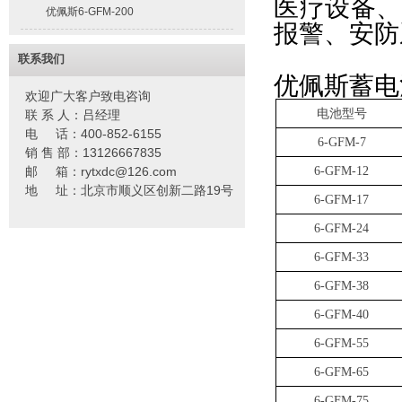
医疗设备、
优佩斯6-GFM-200
报警、安防
联系我们
优佩斯
蓄电
欢迎广大客户致电咨询
电池型号
联 系 人：吕经理
电 话：400-852-6155
6-GFM-7
销 售 部：13126667835
邮 箱：rytxdc@126.com
6-GFM-12
地 址：北京市顺义区创新二路19号
6-GFM-17
6-GFM-24
6-GFM-33
6-GFM-38
6-GFM-40
6-GFM-55
6-GFM-65
6-GFM-75